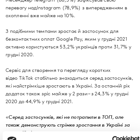
Месенджер Telegram (88,5%) зафіксував свою
перевагу над
Іnstagram (78,9%) з випередженням в
охопленні вже майже на 10%.
З подібними темпами зростає й застосунок для
безконтактних оплат Google Pay, яким у грудні 2021
активно користуються 53,2% українців проти 31,7% у
грудні 2020.
Cервіс для створення та перегляду коротких
відео TikTok cтабільно знаходиться серед застосунків,
які найстрімкіше зростають в Україні. За останній рік
додаток також зріс майже у 2 рази – з 24,3% у грудні
2020 до 44,9% у грудні 2021.
«
Серед застосунків, які не потрапили в ТОП, але
також демонструють стрімке зростання в Україні за
останній рік, можна