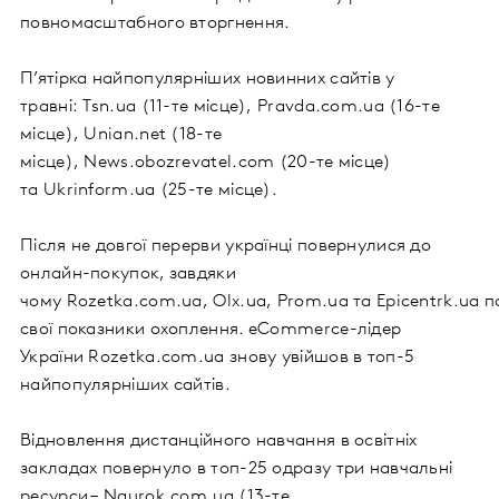
повномасштабного вторгнення.
П’ятірка найпопулярніших новинних сайтів у
травні: Tsn.ua (11-те місце), Pravda.com.ua (16-те
місце), Unian.net (18-те
місце), News.obozrevatel.com (20-те місце)
та Ukrinform.ua (25-те місце).
Після не довгої перерви українці повернулися до
онлайн-покупок, завдяки
чому Rozetka.com.ua, Olx.ua, Prom.ua та Еpicentrk.ua
свої показники охоплення. eCommerce-лідер
України Rozetka.com.ua знову увійшов в топ-5
найпопулярніших сайтів.
Відновлення дистанційного навчання в освітніх
закладах повернуло в топ-25 одразу три навчальні
ресурси – Naurok.com.ua (13-те