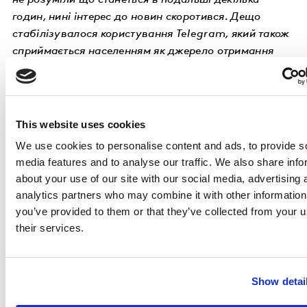
не розуміли що станеться в подальші декілька
годин, нині інтерес до новин скоротився. Дещо
стабілізувалося користування Telegram, який також
сприймається населенням як джерело отримання
новин. Зараз українці поволі повертаються до
звичної активності в інтернеті — онлайн-шопінгу,
перевірки погоди, дистанційного навчання та
пошуку роботи
», — зазначила аналітикиня.
This website uses cookies
We use cookies to personalise content and ads, to provide s
media features and to analyse our traffic. We also share info
about your use of our site with our social media, advertising 
analytics partners who may combine it with other information
you’ve provided to them or that they’ve collected from your u
their services.
Show detai