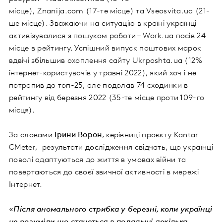
місце), Znanija.com (17-те місце) та Vseosvita.ua (21-
ше місце). Зважаючи на ситуацію в країні українці
активізувалися з пошуком роботи – Work.ua посів 24
місце в рейтингу. Успішний випуск поштових марок
вдвічі збільшив охоплення сайту Ukrposhta.ua (12%
інтернет-користувачів у травні 2022), який хоч і не
потрапив до топ-25, але подолав 74 сходинки в
рейтингу від березня 2022 (35-те місце проти 109-го
місця).
За словами
Ірини Ворон
, керівниці проєкту Kantar
CMeter, результати дослідження свідчать, що українці
поволі адаптуються до життя в умовах війни та
повертаються до своєї звичної активності в мережі
Інтернет.
«
Після аномального стрибка у березні, коли українці