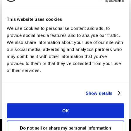
如需报告购买，敬请垂询
Panos.Dimitropoulos@kantar.com。
This website uses cookies
We use cookies to personalise content and ads, to
欲获取《China MONITOR ENERGIES》的报告介绍，请
provide social media features and to analyse our traffic.
填写下方表格，即可下载。
We also share information about your use of our site with
our social media, advertising and analytics partners who
may combine it with other information that you’ve
provided to them or that they’ve collected from your use
of their services.
Please
accept cookies
to see this content.
Show details
OK
Do not sell or share my personal information