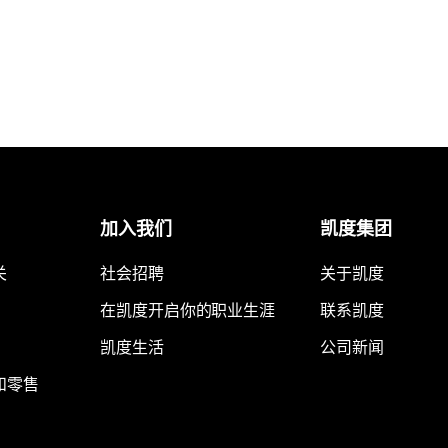
加入我们
凯度集团
关
社会招聘
关于凯度
在凯度开启你的职业生涯
联系凯度
凯度生活
公司新闻
和零售