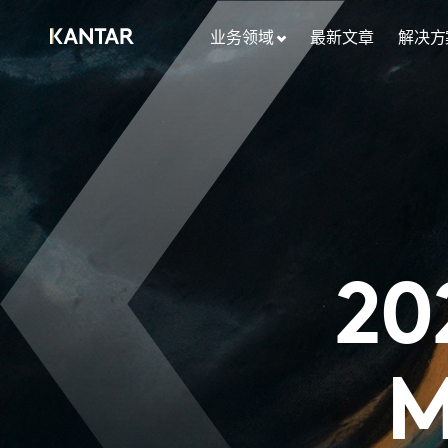
业务领域
最新文章
解决方
20