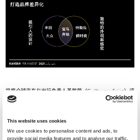
凯度全球汽车与出行负责人圣哲荣（Guillaume Saint）评
价说：“在汽车行业内，随着电动化趋势的发展，品牌差
异化将变得越来越重要。各品牌使用的电池和驾驶技术正
在融合，差异化正在消失。这也将影响到驾驶的快感，它
This website uses cookies
也将成为电动汽车时代另一个日益消失的差异化卖点。因
此，各大汽车品牌需要找到其他途径来脱颖而出。”
We use cookies to personalise content and ads, to
provide social media features and to analyse our traffic.