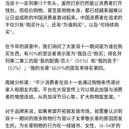
当双十一走到第13个年头，虽然打折仍然能让消费者打开
钱包，但低价购物，甚至是购物本身，都已经越来越难以
让日益成熟的中国消费者激动起来。中国消费者在追求的
不仅只有“购买什么”，还有“为谁购买”，以及“可持续购
买”。
在今年的调查中，我们询问了大家双十一期间是为谁在购
买东西，有92%的受访者表示是为“我自己”购买；排名并
列第二第三的是“我的配偶/恋人”（55%）和“我的孩子”
（52%）；“我的长辈”以29%的提及率排名第四。
周婧分析道：“不少消费者在双十一会通过购物来传递对
家人和朋友的爱。平台在大促宣传上可以借此加强与消费
者的情感连结，从而加深节日心智，扩大购物篮宽度。”
对于品牌来说，如果希望开拓银发族市场，就需要认识到
双十一期间的很多购物行为是以子女孝敬长辈的原因而发
生的。为长辈购物的行为在一线城市、女性、16-34岁的