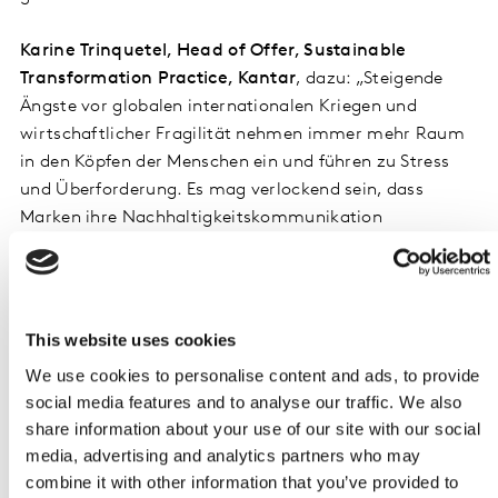
Karine Trinquetel, Head of Offer, Sustainable
Transformation Practice, Kantar
, dazu: „Steigende
Ängste vor globalen internationalen Kriegen und
wirtschaftlicher Fragilität nehmen immer mehr Raum
in den Köpfen der Menschen ein und führen zu Stress
und Überforderung. Es mag verlockend sein, dass
Marken ihre Nachhaltigkeitskommunikation
zurückfahren, aber jetzt ist nicht der Zeitpunkt für
einen Rückzug. Marken, die ihr Engagement
verlangsamen, zahlen später dafür, denn Markenwert
entsteht über die Zeit und die Umweltbedenken werden
This website uses cookies
unweigerlich wieder stärker. Es ist jedoch entscheidend,
We use cookies to personalise content and ads, to provide
die politischen und wirtschaftlichen Umbrüche, die wir
social media features and to analyse our traffic. We also
alle erleben, anzuerkennen und den richtigen Weg in
share information about your use of our site with our social
dem Spannungsfeld zwischen den eigenen Werten,
media, advertising and analytics partners who may
wirtschaftlichem Druck und einer unsicheren Zukunft
combine it with other information that you’ve provided to
für die Menschen so einfach wie möglich zu machen.“