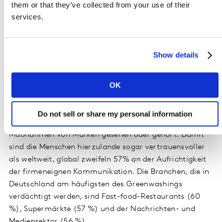
them or that they’ve collected from your use of their
services.
Hohe Skepsis und Bedenken
hinsichtlich Greenwashing
Show details
Die Studie zeigt zudem, dass weiterhin hohe Skepsis
OK
und Bedenken hinsichtlich Greenwashing unter
Verbraucher*innen bestehen. Fast die Hälfte der
Deutschen (49 %) sagt, sie habe falsche oder
Do not sell or share my personal information
irreführende Informationen über nachhaltige
Maßnahmen von Marken gesehen oder gehört. Damit
sind die Menschen hierzulande sogar vertrauensvoller
als weltweit, global zweifeln 57% an der Aufrichtigkeit
der firmeneignen Kommunikation. Die Branchen, die in
Deutschland am häufigsten des Greenwashings
verdächtigt werden, sind Fast-food-Restaurants (60
%), Supermärkte (57 %) und der Nachrichten- und
Mediensektor (56 %).