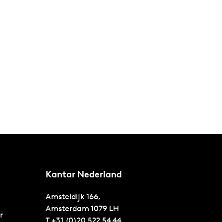
Kantar Nederland
Amsteldijk 166,
Amsterdam
1079 LH
r
T
+31 (0)20 522 54 44