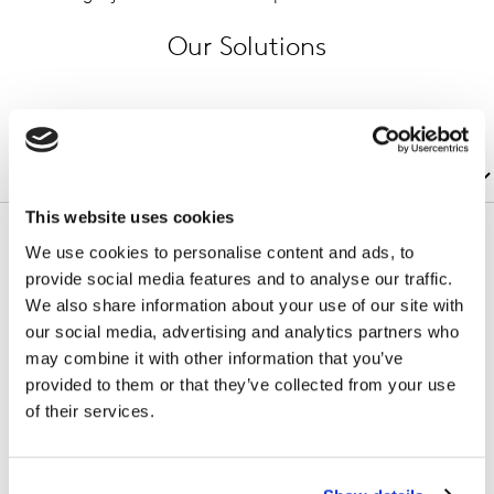
Our Solutions
This website uses cookies
We use cookies to personalise content and ads, to
Bouw aan je merkwaarde met krachtige
provide social media features and to analyse our traffic.
advertising. Van het bepalen van het
We also share information about your use of our site with
optimale bereik en de juiste
our social media, advertising and analytics partners who
may combine it with other information that you’ve
contactfrequentie tot het blootleggen van
provided to them or that they’ve collected from your use
kanaalsynergieën – LIFT begeleidt je door de
of their services.
complexiteit van campagne-optimalisatie.
LIFT meet de werkelijke impact van je campagne op