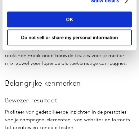
Show details
merkwaarde en zakelijke groei. LIFT analyseert de
prestaties van je tactieken, isoleert de bijdrage van elk
kanaal aan het merksucces en helpt bij het identificeren
OK
van synergieën tussen kanalen.
Do not sell or share my personal information
Profiteer van actiegerichte inzichten in wat écht werkt.
Ontdek hoe je jouw doelgroepen het best bereikt en
raakt – en maak onderbouwde keuzes voor je media-
mix, zowel voor lopende als toekomstige campagnes.
Belangrijke kenmerken
Bewezen resultaat
Profiteer van gedetailleerde inzichten in de prestaties
van je campagne-elementen – van websites en formats
tot creaties en kanaaleffecten.