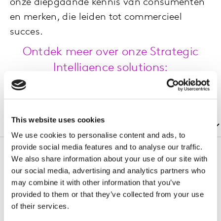
onze diepgaande kennis van consumenten
en merken, die leiden tot commercieel
succes.
Ontdek meer over onze Strategic
Intelligence solutions:
This website uses cookies
We use cookies to personalise content and ads, to
provide social media features and to analyse our traffic.
We also share information about your use of our site with
our social media, advertising and analytics partners who
Ontdek waar je impact kunt maken
may combine it with other information that you’ve
provided to them or that they’ve collected from your use
Ontdek waar je impact kunt maken
of their services.
Onze expertise in duurzaamheidsadvies helpt je te