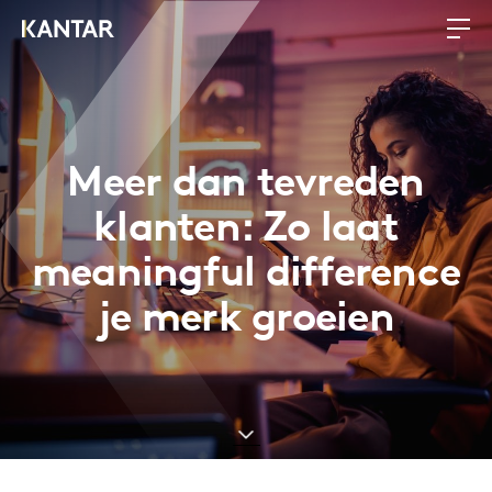
Meer dan tevreden
klanten: Zo laat
meaningful difference
je merk groeien