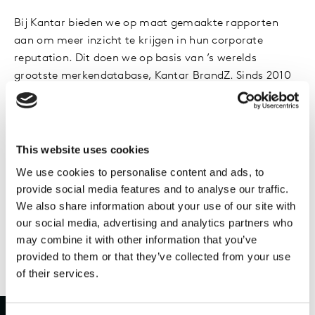
Bij Kantar bieden we op maat gemaakte rapporten
aan om meer inzicht te krijgen in hun corporate
reputation. Dit doen we op basis van ’s werelds
grootste merkendatabase, Kantar BrandZ. Sinds 2010
hebben we de corporate reputation van meer dan
10.000 merken gevolgd. Het Kantar BrandZ Corporate
reputation-rapport onderzoekt de rol van corporate
reputatie bij het succes van een merk, inclusief
This website uses cookies
inzichten voor het opbouwen, beheren en onderhouden
We use cookies to personalise content and ads, to
ervan. Het rapport kwantificeert de prestaties van een
provide social media features and to analyse our traffic.
merk ten opzichte van benchmarks zodat je als merk
We also share information about your use of our site with
weet waar je aandacht aan moet besteden om de
our social media, advertising and analytics partners who
gecommuniceerde merkassociaties en corporate
may combine it with other information that you’ve
reputation in lijn te brengen.
provided to them or that they’ve collected from your use
of their services.