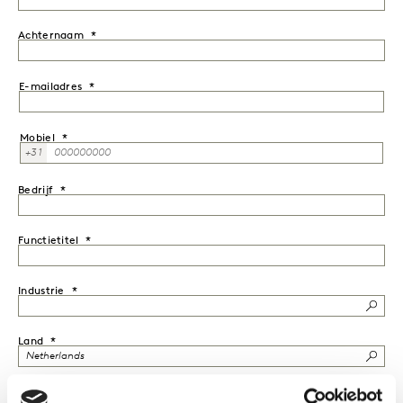
Achternaam
E-mailadres
Mobiel
+31
Bedrijf
Functietitel
Industrie
Land
Met wie wil je contact opnemen?