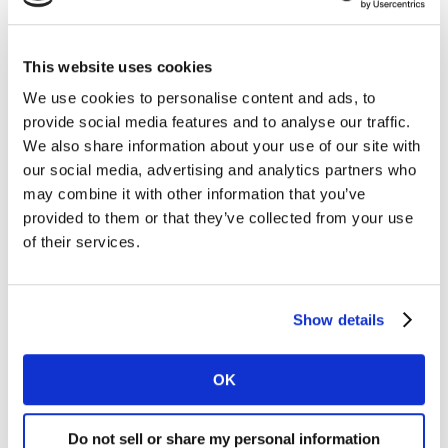
Bericht
This website uses cookies
We use cookies to personalise content and ads, to
provide social media features and to analyse our traffic.
We also share information about your use of our site with
our social media, advertising and analytics partners who
may combine it with other information that you’ve
provided to them or that they’ve collected from your use
of their services.
Ik wil marketingcommunicatie van Kantar ontvangen.
Show details
Ik ga akkoord met de algemene voorwaarden van Kantar en
bevestig dat ik de privacyverklaring van Kantar heb begrepen.
OK
Do not sell or share my personal information
Door dit formulier in te dienen, ga je ermee akkoord dat Kantar