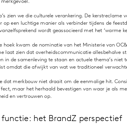
n merkgevoel.
a’s zien we die culturele verankering. De kerstreclame 
er op een luchtige manier als verbinder tijdens de feest
vanzelfsprekend wordt geassocieerd met het ‘warme ker
re hoek kwam de nominatie van het Ministerie van O
 laat zien dat overheidscommunicatie allesbehalve stof
n in de samenleving te staan en actuele thema’s niet 
st omdat die afwijkt van wat we traditioneel verwacht
we dat merkbouw niet draait om de eenmalige hit. Consist
ffect, maar het herhaald bevestigen van waar je als me
eid en vertrouwen op.
functie: het BrandZ perspectief