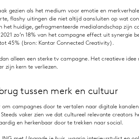
aak gezien als het medium voor emotie en merkverhalen,
rte, flashy uitingen die niet altijd aansluiten op wat c
in het huidige, gefragmenteerde medialandschap zijn c
 2021 zo’n 18% van het campagne effect uit synergie be
tot 45% (bron: Kantar Connected Creativity).
dan alleen een sterke tv campagne. Het creatieve id
 zijn kern te verliezen.
 brug tussen merk en cultuur
 om campagnes door te vertalen naar digitale kanalen 
 Steeds vaker zien we dat cultureel relevante creators 
ardig en herkenbaar door te trekken naar social.
is ING met
Upgrade je huis
, waarin interieurstylist en on