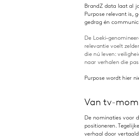
BrandZ data laat al j
Purpose relevant is, 
gedrag én communica
De Loeki‑genomineerd
relevantie voelt zelde
die nú leven: veilighe
naar verhalen die pas
Purpose wordt hier ni
Van tv-mome
De nominaties voor d
positioneren. Tegelij
verhaal door vertaald