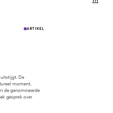
ARTIKEL
itstijgt. De
ultureel moment.
 in de genomineerde
ek gesprek over