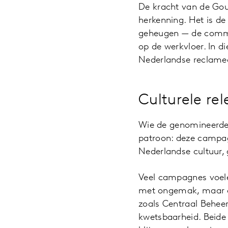
De kracht van de Goud
herkenning. Het is de
geheugen — de commer
op de werkvloer. In d
Nederlandse reclamec
Culturele re
Wie de genomineerden 
patroon: deze campag
Nederlandse cultuur,
Veel campagnes voele
met ongemak, maar oo
zoals Centraal Behe
kwetsbaarheid. Beide 