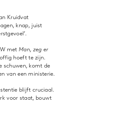
van Kruidvat
dagen, knap, juist
stgevoel’.
C&W met
Man, zeg er
fig hoeft te zijn.
te schuwen, komt de
en van een ministerie.
entie blijft cruciaal.
rk voor staat, bouwt