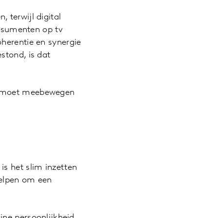
 terwijl digital
onsumenten op tv
oherentie en synergie
stond, is dat
ee moet meebewegen
is het slim inzetten
helpen om een
line persoonlijkheid