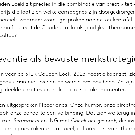
en Loeki zit precies in die combinatie van creativiteit 
 prijs die laat zien welke campagnes zijn doorgedrongen
cials waarover wordt gesproken aan de keukentafel, 
ie zin fungeert de Gouden Loeki als jaarlijkse thermome
ultuur.
levantie als bewuste merkstrategi
voor de STER Gouden Loeki 2025 naast elkaar zet, ziet
nes staan niet los van de wereld om ons heen. Ze zijn 
 gedeelde emoties en herkenbare sociale momenten.
n uitgesproken Nederlands. Onze humor, onze direct
k onze behoefte aan verbinding. Dat zien we terug i
er met
Scammers
en ING met
Check het gesprek
, die in
campagnes raken een actueel, cultureel relevant thema,