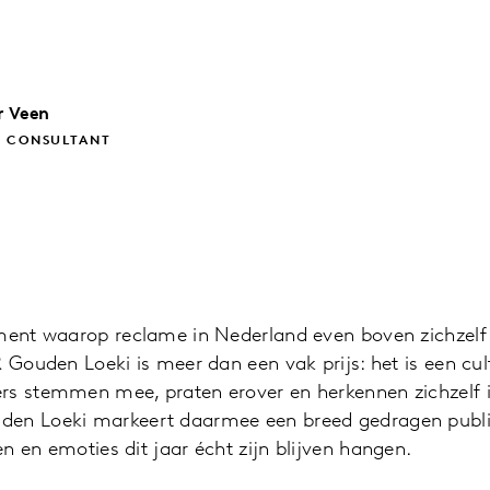
r Veen
E CONSULTANT
ment waarop reclame in Nederland even boven zichzelf u
R Gouden Loeki is meer dan een vak prijs: het is een c
rs stemmen mee, praten erover en herkennen zichzelf
den Loeki markeert daarmee een breed gedragen publi
n en emoties dit jaar écht zijn blijven hangen.