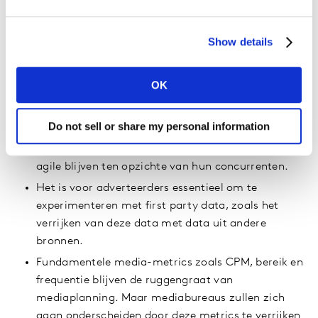
Adverteerders moeten systemen opzetten om deze
data makkelijker toegankelijk te maken. Merken
Show details
die in een vroeg stadium de controle nemen over
hun datastrategie, waarbij zowel de creatie als de
context wordt meegenomen en real-time insights
OK
verzamelen om zowel hun publiek als hun
concurrenten te monitoren zullen effectiever hun
Do not sell or share my personal information
klantrelaties kunnen uitbuiten en sneller
beslissingen nemen. Daardoor zullen ze groeien en
agile blijven ten opzichte van hun concurrenten.
Het is voor adverteerders essentieel om te
experimenteren met first party data, zoals het
verrijken van deze data met data uit andere
bronnen.
Fundamentele media-metrics zoals CPM, bereik en
frequentie blijven de ruggengraat van
mediaplanning. Maar mediabureaus zullen zich
gaan onderscheiden door deze metrics te verrijken