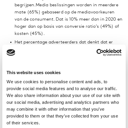
begrijpen.Media beslissingen worden in meerdere
mate (65%) gebaseerd op de mediavoorkeuren
van de consument. Dat is 10% meer dan in 2020 en
hoger dan op basis van conversie ratio’s (49%) of
kosten (45%).
Het percentage adverteerders dat denkt dat er
gaten zijn binnen hun data is afgenomen van 51%
in 2020 tot 47% in 2021. Toch geeft slechts 8% van
de adverteerders aan dat ze alle data hebben die
ze nodig hebben.
This website uses cookies
We use cookies to personalise content and ads, to
Voorspelling 2022
provide social media features and to analyse our traffic.
We also share information about your use of our site with
Insights over de activiteiten van de concurrentie
our social media, advertising and analytics partners who
(‘competitive intelligence’) wordt een belangrijk
may combine it with other information that you’ve
obstakel om marketingstrategieën te valideren en
provided to them or that they’ve collected from your use
marktkansen te signaleren. Van de adverteerders
of their services.
erkent 75% het belang van brede marktdata.