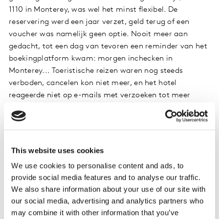
1110 in Monterey, was wel het minst flexibel. De
reservering werd een jaar verzet, geld terug of een
voucher was namelijk geen optie. Nooit meer aan
gedacht, tot een dag van tevoren een reminder van het
boekingplatform kwam: morgen inchecken in
Monterey... Toeristische reizen waren nog steeds
verboden, cancelen kon niet meer, en het hotel
reageerde niet op e-mails met verzoeken tot meer
flexibiliteit. Weg 335 euro.
De irritatie werd niet minder toen ik tot 3 keer toe een
verzoek kreeg mijn verblijf in Monterey te beoordelen.
This website uses cookies
De 3e keer heb ik uit irritatie die review dan maar
We use cookies to personalise content and ads, to
geschreven. Ik heb het hele verhaal uitgelegd en een
provide social media features and to analyse our traffic.
knetterslechte beoordeling gegeven. Nu wel een snelle
We also share information about your use of our site with
reactie van het platform: mijn review werd niet
our social media, advertising and analytics partners who
geplaatst omdat ik niet aan de richtlijnen voldeed. Ik
may combine it with other information that you’ve
was er immers niet geweest. Ik schreef dus een fake