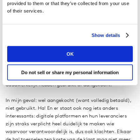
provided to them or that they’ve collected from your use
review. Geen enkele inhoudelijke reactie van platform
of their services.
of hotel op mijn klacht. Je begrijpt: mijn irritatie nam
niet af.
Show details
Toch maar eens een gekke hobby van stal gehaald: ik
lees soms wetsvoorstellen. Aanrader: tussen de
juridische lingo staan vaak hele boeiende teksten.
OK
Uiteraard is mijn review volgens de richtlijnen fake.
Maar het wetsvoorstel betreft beoordelingen ...
Do not sell or share my personal information
ingediend door consumenten die het product
daadwerkelijk hebben gebruikt of aangekocht.
In mijn geval: wel aangekocht (want volledig betaald),
niet gebruikt. Ha! En er staat ook nog iets anders
interessants: digitale platformen en hun leveranciers
zijn straks verplicht heel duidelijk te maken wie
waarvoor verantwoordelijk is, dus ook klachten. Elkaar
de bal toespelen ten koste van de klant mag niet meer.