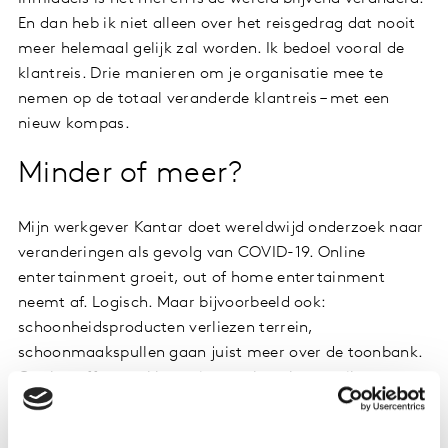
En dan heb ik niet alleen over het reisgedrag dat nooit
meer helemaal gelijk zal worden. Ik bedoel vooral de
klantreis. Drie manieren om je organisatie mee te
nemen op de totaal veranderde klantreis – met een
nieuw kompas.
Minder of meer?
Mijn werkgever Kantar doet wereldwijd onderzoek naar
veranderingen als gevolg van COVID-19. Online
entertainment groeit, out of home entertainment
neemt af. Logisch. Maar bijvoorbeeld ook:
schoonheidsproducten verliezen terrein,
schoonmaakspullen gaan juist meer over de toonbank.
Om het effect op klantreizen te bepalen zou ik
beginnen met hetzelfde. Bekijk al je inkomsten,
uitgaven én contacten als organisatie en maak een