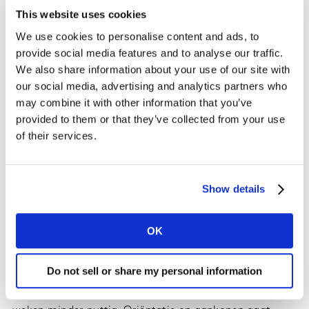
simpel lijstje – minder of meer geworden sinds COVID-
This website uses cookies
19?
We use cookies to personalise content and ads, to
provide social media features and to analyse our traffic.
Trek die poster van de muur en zet hem
We also share information about your use of our site with
online
our social media, advertising and analytics partners who
may combine it with other information that you’ve
Als je dat lijstje hebt gemaakt zul je zien dat sommige
provided to them or that they’ve collected from your use
van die items weer teruggaan naar het normale, nadat
of their services.
restricties zijn versoepeld of opgeheven. Maar andere
komen nooit meer terug. Dit is de zorg van veel
fitnesscentra die zien dat mensen thuis routines
Show details
ontwikkelen. Maar ook van veel producenten wiens
diensten prima online kunnen. En voor je bedrijf geldt
dat sommige face-to-face interacties en grote
OK
bijeenkomsten wellicht nooit meer herstellen. Dat
brengt ons op de aloude journey map. Hangt je
Do not sell or share my personal information
klantreis nog aan de muur, zoals bij de meeste
organisaties? COVID-19 maakte die kaart in een paar