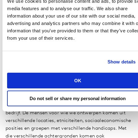
We use cookies to personalise content and ads, to provide s
voren als een baken van hoop, door Kantar beschouwd
media features and to analyse our traffic. We also share
als het meest inclusieve merk wereldwijd.
information about your use of our site with our social media,
Consumenten, met name in gemarginaliseerde
advertising and analytics partners who may combine it with o
groepen, prezen Google voor zijn niet-aflatende inzet
information that you’ve provided to them or that they’ve colle
voor DE&I in zijn interne beleid, producten en
from your use of their services.
marketing, zijn authentieke vertegenwoordiging van
mensen van alle rangen en standen en zijn
toonaangevende innovatie voor inclusie.
Show details
Annie Jean-Baptiste, oprichter en directeur van Product
OK
Inclusion and Equity bij Google, gaf aan: "Bij Google
ontwikkelen we voor iedereen. Onze toewijding aan het
maken van inclusieve, gelijkwaardige en toegankelijke
Do not sell or share my personal information
producten ligt niet bij één team, maar bij het hele
bedrijf. De mensen voor wie we ontwerpen komen uit
verschillende locaties, etniciteiten, sociaaleconomische
posities en groepen met verschillende handicaps. Met
die verschillende achtergronden komen ook