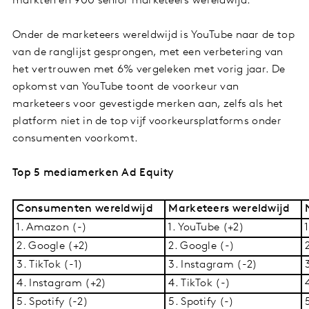
markten en 900 senior marketeers wereldwijd.
Onder de marketeers wereldwijd is YouTube naar de top
van de ranglijst gesprongen, met een verbetering van
het vertrouwen met 6% vergeleken met vorig jaar. De
opkomst van YouTube toont de voorkeur van
marketeers voor gevestigde merken aan, zelfs als het
platform niet in de top vijf voorkeursplatforms onder
consumenten voorkomt.
Top 5 mediamerken Ad Equity
Consumenten wereldwijd
Marketeers wereldwijd
N
1. Amazon (-)
1. YouTube (+2)
1
2. Google (+2)
2. Google (-)
2
3. TikTok (-1)
3. Instagram (-2)
3
4. Instagram (+2)
4. TikTok (-)
4
5. Spotify (-2)
5. Spotify (-)
5