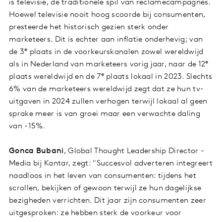
is televisie, de traditionele spil van reclamecampagnes.
Hoewel televisie nooit hoog scoorde bij consumenten,
presteerde het historisch gezien sterk onder
marketeers. Dit is echter aan inflatie onderhevig; van
e
de 3
plaats in de voorkeurskanalen zowel wereldwijd
e
als in Nederland van marketeers vorig jaar, naar de 12
e
plaats wereldwijd en de 7
plaats lokaal in 2023. Slechts
6% van de marketeers wereldwijd zegt dat ze hun tv-
uitgaven in 2024 zullen verhogen terwijl lokaal al geen
sprake meer is van groei maar een verwachte daling
van -15%.
Gonca Bubani
, Global Thought Leadership Director -
Media bij Kantar, zegt: "Succesvol adverteren integreert
naadloos in het leven van consumenten: tijdens het
scrollen, bekijken of gewoon terwijl ze hun dagelijkse
bezigheden verrichten. Dit jaar zijn consumenten zeer
uitgesproken: ze hebben sterk de voorkeur voor