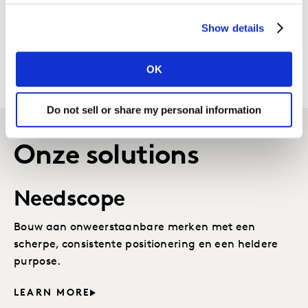
Vertrouw op ons brand guidance tracking
Show details
model dat over de lange termijn je KPI’s
op purpose meet, en optimaliseer zo je
strategie.
OK
Do not sell or share my personal information
Onze solutions
Needscope
Bouw aan onweerstaanbare merken met een
scherpe, consistente positionering en een heldere
purpose.
LEARN MORE