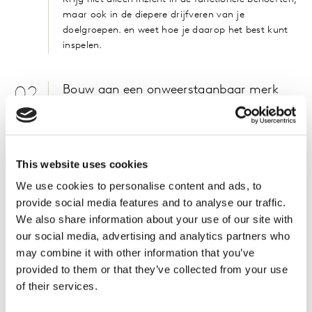
maar ook in de diepere drijfveren van je
doelgroepen. en weet hoe je daarop het best kunt
inspelen.
Bouw aan een onweerstaanbaar merk
02
Leg je eigen merk en dat van de concurrentie langs
onze bewezen principes van onweerstaanbaarheid,
en evalueer de ervaringen van de consument.
This website uses cookies
We use cookies to personalise content and ads, to
Activeer je purpose
03
provide social media features and to analyse our traffic.
Maak gebruik van onze data, inzichten
We also share information about your use of our site with
en expertise om de juiste richting met je
our social media, advertising and analytics partners who
merk in te slaan en je purpose tot leven
may combine it with other information that you’ve
te brengen.
provided to them or that they’ve collected from your use
of their services.
Meet de impact
04