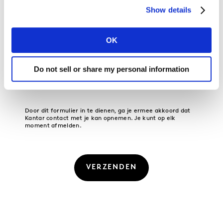
Show details
Ik wil marketingcommunicatie van Kantar ontvangen.
OK
Ik ga akkoord met de algemene voorwaarden van
Do not sell or share my personal information
Kantar en bevestig dat ik de privacyverklaring van
Kantar heb begrepen.
Door dit formulier in te dienen, ga je ermee akkoord dat
Kantar contact met je kan opnemen. Je kunt op elk
moment afmelden.
VERZENDEN