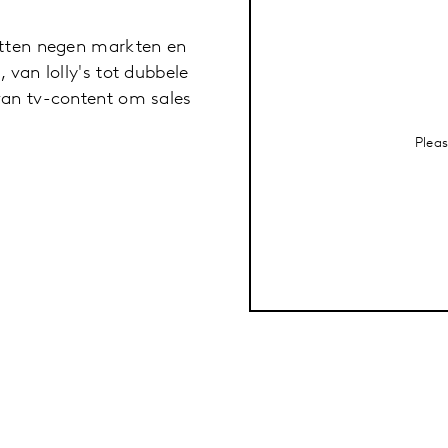
atten negen markten en
 van lolly's tot dubbele
van tv-content om sales
Plea