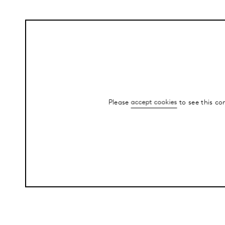
Please
accept cookies
to see this co