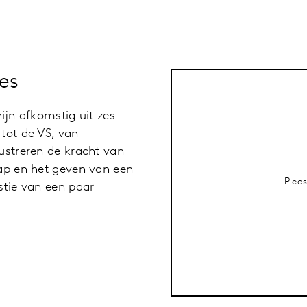
es
ijn afkomstig uit zes
tot de VS, van
ustreren de kracht van
hap en het geven van een
Plea
stie van een paar