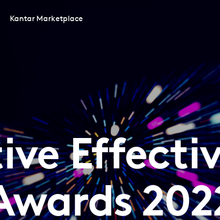
Kantar Marketplace
ive Effecti
Awards 202