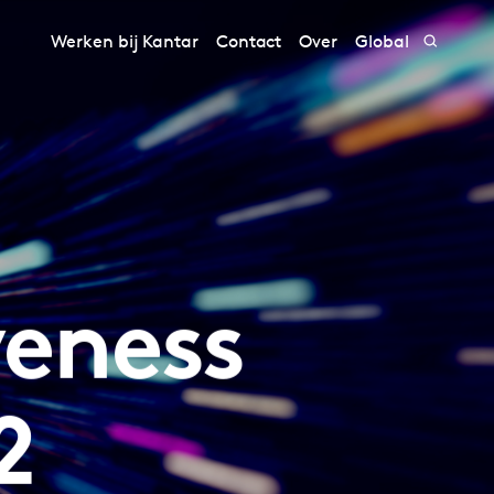
Werken bij Kantar
Contact
Over
Global
veness
2