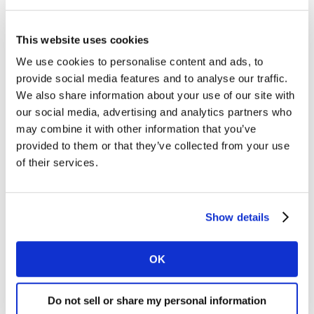
Te lezen in Media Trends and Predictions
This website uses cookies
2022:
We use cookies to personalise content and ads, to
Video streaming: een complexe en continu
provide social media features and to analyse our traffic.
evoluerende markt
We also share information about your use of our site with
De toekomst van het commerciële internet: hoe
our social media, advertising and analytics partners who
moeten succesvolle merken en media-eigenaren
may combine it with other information that you’ve
navigeren in een wereld zonder cookies?
provided to them or that they’ve collected from your use
of their services.
Een andere benadering van data: van commerce
tot cookies, de wereld verandert. En dat geldt ook
voor de houding van adverteerders.
Show details
Performance media en marketing: een groeiend
speelveld voor merken.
Leven in een pandemie: wat het betekent voor
OK
merken en media
Do not sell or share my personal information