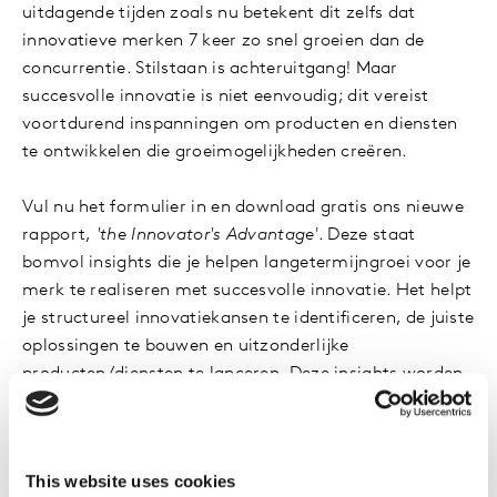
uitdagende tijden zoals nu betekent dit zelfs dat
innovatieve merken 7 keer zo snel groeien dan de
concurrentie. Stilstaan is achteruitgang! Maar
succesvolle innovatie is niet eenvoudig; dit vereist
voortdurend inspanningen om producten en diensten
te ontwikkelen die groeimogelijkheden creëren.
Vul nu het formulier in en download gratis ons nieuwe
rapport,
'the Innovator's Advantage
'. Deze staat
bomvol insights die je helpen langetermijngroei voor je
merk te realiseren met succesvolle innovatie. Het helpt
je structureel innovatiekansen te identificeren, de juiste
oplossingen te bouwen en uitzonderlijke
producten/diensten te lanceren. Deze insights worden
bevestigd door succesverhalen uit de praktijk van
merken zoals
Heineken
,
Kinder
en
Brewdog
en Kantar
BrandZ-casestudy's.
This website uses cookies