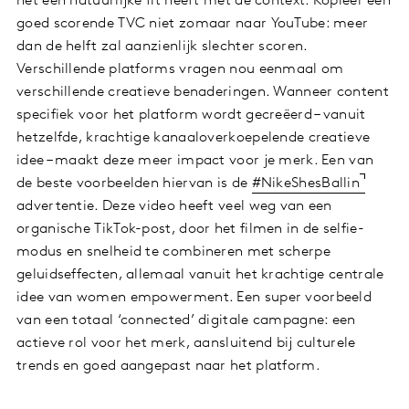
het een natuurlijke fit heeft met de context. Kopieer een
goed scorende TVC niet zomaar naar YouTube: meer
dan de helft zal aanzienlijk slechter scoren.
Verschillende platforms vragen nou eenmaal om
verschillende creatieve benaderingen. Wanneer content
specifiek voor het platform wordt gecreëerd – vanuit
hetzelfde, krachtige kanaaloverkoepelende creatieve
idee – maakt deze meer impact voor je merk. Een van
de beste voorbeelden hiervan is de
#NikeShesBallin
advertentie. Deze video heeft veel weg van een
organische TikTok-post, door het filmen in de selfie-
modus en snelheid te combineren met scherpe
geluidseffecten, allemaal vanuit het krachtige centrale
idee van women empowerment. Een super voorbeeld
van een totaal ‘connected’ digitale campagne: een
actieve rol voor het merk, aansluitend bij culturele
trends en goed aangepast naar het platform.