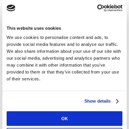
Een onderscheidend element kan veel meer zijn dan een
logo. Een goed voorbeeld van een
freshly consistent
,
goed gebrande online campagne in Nederland is de
This website uses cookies
‘Het gevoel van thuis’ YouTube
-film van Unox. Het
We use cookies to personalise content and ads, to
eeuwenoude concept van het ‘thuis’-gevoel wordt weer
provide social media features and to analyse our traffic.
aangesproken, sterk ondersteund door de Unox-
We also share information about your use of our site with
muziekcue, maar alles is in een nieuwe, moderne jas
our social media, advertising and analytics partners who
gegoten.
may combine it with other information that you’ve
provided to them or that they’ve collected from your use
Aansluiten bij culturele trends
of their services.
Op digitale platformen concurreren campagnes niet
alleen met andere marketinguitingen, maar ook met
Show details
content. Mensen gaan naar Instagram of TikTok om
zich te vermaken en content te bekijken die aansluit bij
hun belevingswereld. Een advertentie werkt beter als
OK
deze in dat straatje past; ‘feel good’ advertenties doen