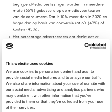
begrijpen.Media beslissingen worden in meerdere
mate (65%) gebaseerd op de mediavoorkeuren
van de consument. Dat is 10% meer dan in 2020 en
hoger dan op basis van conversie ratio’s (49%) of
kosten (45%).
Het percentage adverteerders dat denkt dat er
gaten zijn binnen hun data is afgenomen van 51%
in 2020 tot 47% in 2021. Toch geeft slechts 8% van
de adverteerders aan dat ze alle data hebben die
ze nodig hebben.
This website uses cookies
We use cookies to personalise content and ads, to
Voorspelling 2022
provide social media features and to analyse our traffic.
We also share information about your use of our site with
Insights over de activiteiten van de concurrentie
our social media, advertising and analytics partners who
(‘competitive intelligence’) wordt een belangrijk
may combine it with other information that you’ve
obstakel om marketingstrategieën te valideren en
provided to them or that they’ve collected from your use
marktkansen te signaleren. Van de adverteerders
of their services.
erkent 75% het belang van brede marktdata.