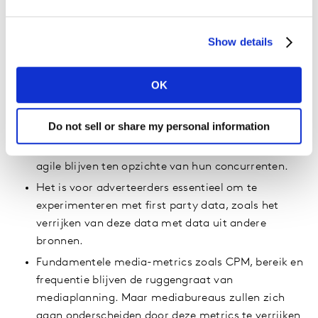
Adverteerders moeten systemen opzetten om deze
data makkelijker toegankelijk te maken. Merken
Show details
die in een vroeg stadium de controle nemen over
hun datastrategie, waarbij zowel de creatie als de
context wordt meegenomen en real-time insights
OK
verzamelen om zowel hun publiek als hun
concurrenten te monitoren zullen effectiever hun
Do not sell or share my personal information
klantrelaties kunnen uitbuiten en sneller
beslissingen nemen. Daardoor zullen ze groeien en
agile blijven ten opzichte van hun concurrenten.
Het is voor adverteerders essentieel om te
experimenteren met first party data, zoals het
verrijken van deze data met data uit andere
bronnen.
Fundamentele media-metrics zoals CPM, bereik en
frequentie blijven de ruggengraat van
mediaplanning. Maar mediabureaus zullen zich
gaan onderscheiden door deze metrics te verrijken