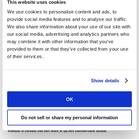
This website uses cookies
het merk om iedereen te betrekken, maar vooral
We use cookies to personalise content and ads, to
degenen diegene die normaliter worden
provide social media features and to analyse our traffic.
buitengesloten?
We also share information about your use of our site with
our social media, advertising and analytics partners who
Het Brand Inclusion Index-onderzoek van Kantar in
may combine it with other information that you’ve
Nederland laat zien hoe belangrijk deze vragen zijn.
provided to them or that they’ve collected from your use
Ongeveer een derde van de Nederlandse consumenten
of their services.
gaf aan het afgelopen jaar discriminatie te hebben
ervaren, meestal in contact met een merk of op een
commerciële locatie. En hoewel meer dan de helft van
Show details
de Nederlanders vindt dat merken proberen meer
divers en inclusief te zijn, is er nog veel ruimte voor
OK
verbetering.
Do not sell or share my personal information