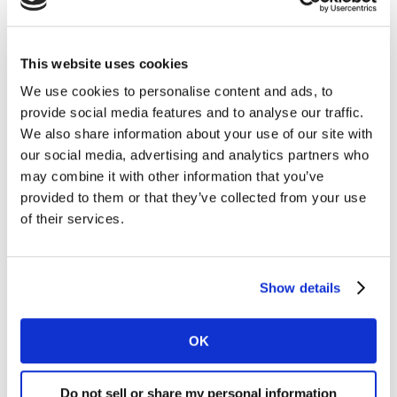
This website uses cookies
We use cookies to personalise content and ads, to
Kantar monitort al sinds de start van de maatregelen
provide social media features and to analyse our traffic.
tegen de verspreiding van COVID-19 hoe burgers
We also share information about your use of our site with
our social media, advertising and analytics partners who
aankijken tegen het optreden van de overheid en geeft
may combine it with other information that you’ve
inzicht in wat er aan de keukentafel bij mensen
provided to them or that they’ve collected from your use
gebeurt. Welke impact heeft het coronavirus op het
of their services.
leven van mensen en hun financiële situatie? Wat houdt
Nederlanders bezig, waar maken zij zich zorgen over
en hoe denken zij over de toekomst?
Show details
De meest recente update van het onderzoeksrapport
(26-02-2021) is nu beschikbaar. Vul onderstaand
OK
formulier in en klik vervolgens op de download-link.
Do not sell or share my personal information