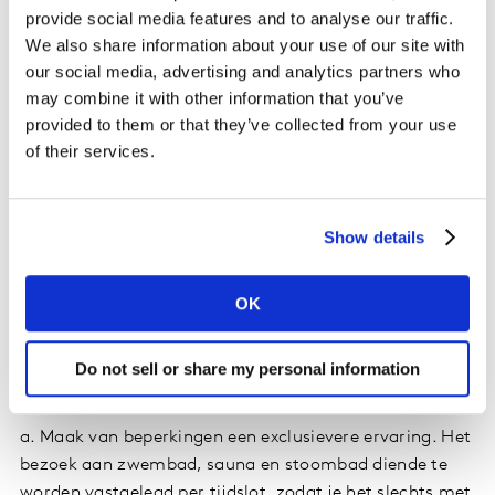
provide social media features and to analyse our traffic.
Vitamine Cineville. Gratis te gebruiken voor abonnees,
We also share information about your use of our site with
met een uitgebreid archief van arthousefilms van de
our social media, advertising and analytics partners who
afgelopen jaren en klassiekers. Hier worden nog steeds
may combine it with other information that you’ve
regelmatig nieuwe titels aan toegevoegd. Sterker nog:
provided to them or that they’ve collected from your use
het is een permanente aanvulling geworden op hun
of their services.
service.
Collega Otto Vroegop bezocht een Van Der Valk hotel
Show details
tijdens corona. Daar had hij vooraf wat reserves over.
Waarom? Een imago van ‘niet hip’, doorsnee en zeker
niet voor iemand met de smaak van Otto – dacht hij…
OK
Maar: het werd een weekend waarin Van der Valk liet
zien de COVID-zorgen aan te pakken en zelfs te doen
Do not sell or share my personal information
vergeten. Twee tips:
a. Maak van beperkingen een exclusievere ervaring. Het
bezoek aan zwembad, sauna en stoombad diende te
worden vastgelegd per tijdslot, zodat je het slechts met