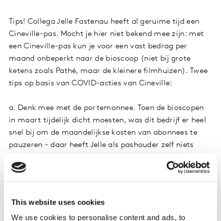
Tips! Collega Jelle Fastenau heeft al geruime tijd een
Cineville-pas. Mocht je hier niet bekend mee zijn: met
een Cineville-pas kun je voor een vast bedrag per
maand onbeperkt naar de bioscoop (niet bij grote
ketens zoals Pathé, maar de kleinere filmhuizen). Twee
tips op basis van COVID-acties van Cineville:
a. Denk mee met de portemonnee. Toen de bioscopen
in maart tijdelijk dicht moesten, was dit bedrijf er heel
snel bij om de maandelijkse kosten van abonnees te
pauzeren - daar heeft Jelle als pashouder zelf niets
voor hoeven te regelen. Ook was er een opt-in keuze
om het abonnement door te blijven betalen en de
filmhuizen te steunen. Slim!
This website uses cookies
b. Ga online - en blijf daar! Ter vervanging van
We use cookies to personalise content and ads, to
bioscoopbezoek kwam een eigen streamingservice: