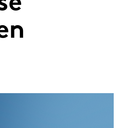
se
en