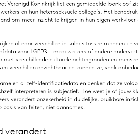
et Verenigd Koninkrijk liet een gemiddelde loonkloof zi
rkers en hun heteroseksuele collega’s. Het benadruk
land om meer inzicht te krijgen in hun eigen werkvloer 
ijken al naar verschillen in salaris tussen mannen en 
oofdata voor LGBTQ+-medewerkers of andere onderver
 met verschillende culturele achtergronden en mensen
ven verschillen onzichtbaar en kunnen ze, vaak onbedo
zamelen al zelf-identificatiedata en denken dat ze vold
chzelf interpreteren is subjectief. Hoe weet je of jouw kl
s verandert onzekerheid in duidelijke, bruikbare inzic
 basis van feiten, niet aannames.
d verandert