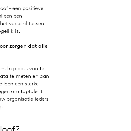
of – een positieve
alleen een
het verschil tussen
elijk is.
oor zorgen dat alle
n. In plaats van te
data te meten en aan
lleen een sterke
mogen om toptalent
uw organisatie ieders
g.
loof?