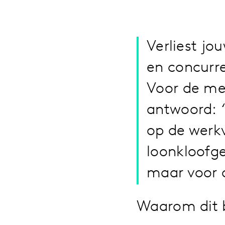
Verliest jo
en concurr
Voor de mee
antwoord:
op de werkv
loonkloofge
maar voor 
Waarom dit b