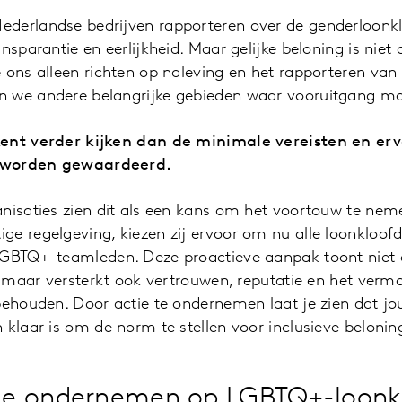
derlandse bedrijven rapporteren over de genderloonklo
nsparantie en eerlijkheid. Maar gelijke beloning is niet 
 ons alleen richten op naleving en het rapporteren van 
 we andere belangrijke gebieden waar vooruitgang mog
kent verder kijken dan de minimale vereisten en erv
 worden gewaardeerd.
nisaties zien dit als een kans om het voortouw te neme
ge regelgeving, kiezen zij ervoor om nu alle loonkloof
LGBTQ+-teamleden. Deze proactieve aanpak toont niet a
d, maar versterkt ook vertrouwen, reputatie en het ver
behouden. Door actie te ondernemen laat je zien dat jo
 klaar is om de norm te stellen voor inclusieve belonin
e ondernemen op LGBTQ+-loonk