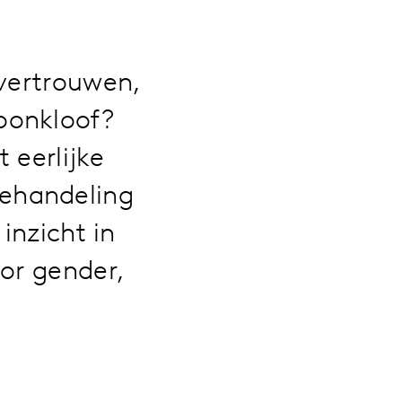
 vertrouwen,
oonkloof?
 eerlijke
behandeling
inzicht in
oor gender,