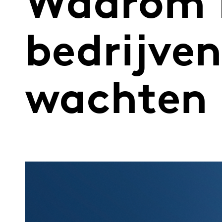
Waarom 
bedrijve
wachten