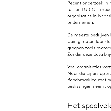
Recent onderzoek in h
tussen LGBTQ+-medewe
organisaties in Neder
ondernemen.
De meeste bedrijven k
weinig meten loonkl
groepen zoals mensen
Zonder deze data blij
Veel organisaties ver
Maar die cijfers op zi
Benchmarking met peer
beslissingen neemt op
Het speelvel