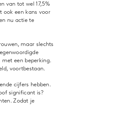
en van tot wel 17,5%
t ook een kans voor
en nu actie te
vrouwen, maar slechts
tegenwoordigde
 met een beperking.
eld, voortbestaan.
oende cijfers hebben.
oof significant is?
hten. Zodat je