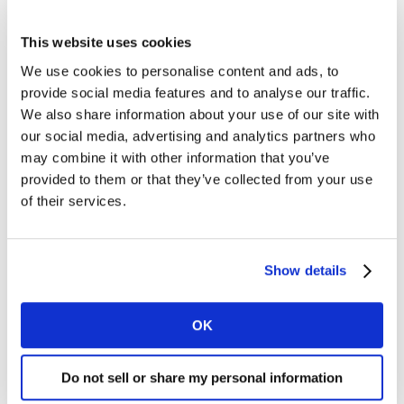
de must-knows over het medialandschap
van 2022 tijdens Screenforce's webinar 'TV
This website uses cookies
Jaarrapport 2021'
We use cookies to personalise content and ads, to
provide social media features and to analyse our traffic.
Op woensdag 9 maart presenteert Screenforce de
We also share information about your use of our site with
resultaten van de TV-kijkers- en adverteerdersmarkt
our social media, advertising and analytics partners who
may combine it with other information that you’ve
van 2021 tijdens het webinar TV Jaarrapport 2021'
provided to them or that they’ve collected from your use
2
of their services.
Coen Kempen, Global Head of Strategy van MeMo
, a
Kantar company, schuift aan als spreker om de
belangrijkste resultaten van Kantars onderzoek Media
Trends & Predictions 2022 toe te lichten. Dit onderzoek
Show details
legt de belangrijkste trends en voorspellingen voor de
media-industrie wereldwijd voor 2022 bloot. Het
OK
rapport helpt adverteerders en mediabedrijven om hun
strategie voor 2022 en de daaropvolgende jaren vorm
Do not sell or share my personal information
te geven.