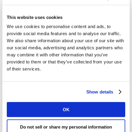
Winnaar - The Fastest Rising Brand Driven
by Meaningful Difference
This website uses cookies
Corona werd erkend als The Fastest Rising Brand
We use cookies to personalise content and ads, to
Driven by Meaningful Difference, vanwege het
provide social media features and to analyse our traffic.
vermogen om zowel functionele als emotionele
We also share information about your use of our site with
behoeften te vervullen. Kantars experts prezen het
our social media, advertising and analytics partners who
merk voor het inspireren van mensen om te
may combine it with other information that you’ve
ontsnappen aan stress en routine en het vieren van de
provided to them or that they’ve collected from your use
kracht van verbinding met onze ware aard, met de
of their services.
natuur. In 2024 kwam het merk opnieuw binnen in de
Kantar BrandZ Global Top 100 met een merkwaarde
van meer dan $19 miljard, waarmee Corona het meest
Show details
waardevolle biermerk ter wereld werd.
OK
Andere awardcategorieën zijn onder meer de Most
Creative Effective Ad in Digital/Social, gewonnen door
Do not sell or share my personal information
Pernod Ricards Kahlúa met de ‘Gasp’-reclame met