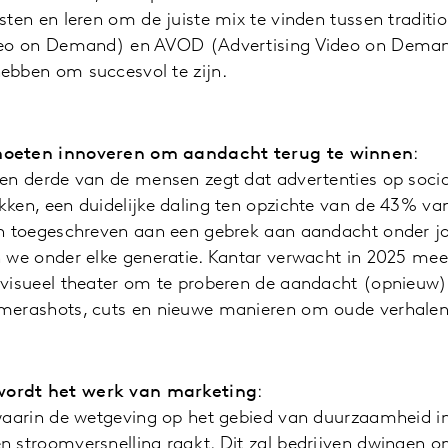
sten en leren om de juiste mix te vinden tussen tradit
deo on Demand) en AVOD (Advertising Video on Demand
ebben om succesvol te zijn.
moeten innoveren om aandacht terug te winnen
:
een derde van de mensen zegt dat advertenties op soci
ken, een duidelijke daling ten opzichte van de 43% van 
en toegeschreven aan een gebrek aan aandacht onder j
 we onder elke generatie. Kantar verwacht in 2025 meer
visueel theater om te proberen de aandacht (opnieuw) 
merashots, cuts en nieuwe manieren om oude verhalen t
ordt het werk van marketing
:
 waarin de wetgeving op het gebied van duurzaamheid in
n stroomversnelling raakt. Dit zal bedrijven dwingen 