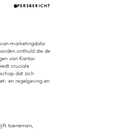
PERSBERICHT
d van marketingdata
worden onthuld die de
ngen van Kantar
iedt cruciale
schap dat zich
et- en regelgeving en
lijft toenemen,