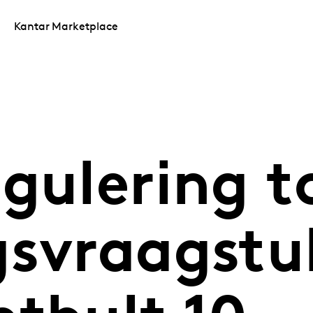
Kantar Marketplace
gulering t
gsvraagstu