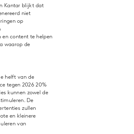
 Kantar blijkt dat
enereerd niet
ringen op
m
 en content te helpen
ta waarop de
e helft van de
rce tegen 2026 20%
ties kunnen zowel de
stimuleren. De
rtenties zullen
ote en kleinere
muleren van