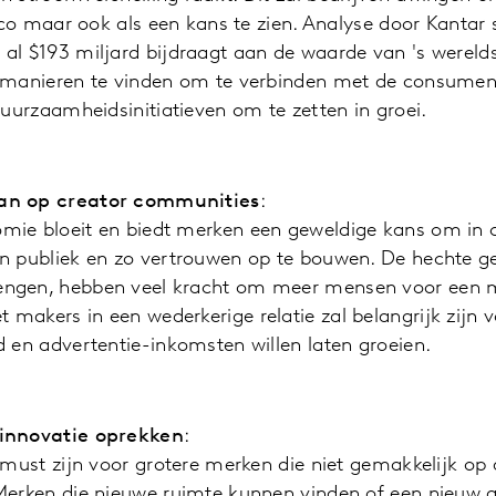
sico maar ook als een kans te zien. Analyse door Kantar
al $193 miljard bijdraagt aan de waarde van 's wereld
 manieren te vinden om te verbinden met de consument
duurzaamheidsinitiatieven om te zetten in groei.
an op creator communities
:
ie bloeit en biedt merken een geweldige kans om in 
n publiek en zo vertrouwen op te bouwen. De hechte 
ngen, hebben veel kracht om meer mensen voor een m
akers in een wederkerige relatie zal belangrijk zijn 
 en advertentie-inkomsten willen laten groeien.
innovatie oprekken
:
 must zijn voor grotere merken die niet gemakkelijk o
Merken die nieuwe ruimte kunnen vinden of een nieuw 