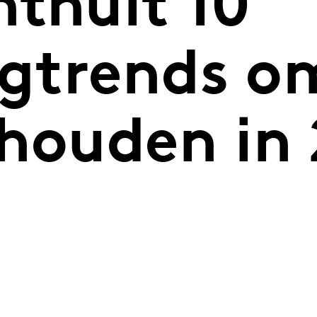
nthult 10
gtrends om
 houden in