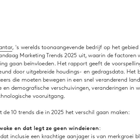
antar
, 's werelds toonaangevende bedrijf op het gebie
vandaag Marketing Trends 2025 uit, waarin de factoren 
ng gaan beïnvloeden. Het rapport geeft de voorspelli
eund door uitgebreide houdings- en gedragsdata. Het b
teers die moeten bewegen in een snel veranderend land
e en demografische verschuivingen, veranderingen in w
chnologische vooruitgang.
it de 10 trends die in 2025 het verschil gaan maken:
oke en dat legt ze geen windeieren
:
s dat inclusie een krachtige aanjager is van merkgroei b