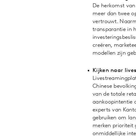
De herkomst van 
meer dan twee op 
vertrouwt. Naarm
transparantie in
investeringsbesl
creëren, markete
modellen zijn geb
Kijken naar liv
Livestreamingpla
Chinese bevolkin
van de totale ret
aankoopintentie o
experts van Kant
gebruiken om lang
merken prioriteit
onmiddellijke inte