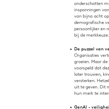
onderschatten mar
inspanningen van 
van bijna acht op
demografische ve
persoonlijker en 
bij de merkkeuze
De puzzel van v
Organisaties ver
groeien. Maar de 
voorspeld dat dez
later trouwen, ki
versterken. Hetze
uit te geven. Di
hun merk te inte
GenAI - veilighe