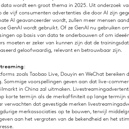
data wordt een groot thema in 2025. Uit onderzoek van
de vijf consumenten advertenties die door AI zijn geg
ate AI geavanceerder wordt, zullen meer mensen aand
 hoe GenAI wordt gebruikt. Of ze GenAI nu gebruiken o
issingen op basis van data te onderbouwen of om ideeën
ers moeten er zeker van kunnen zijn dat de trainingsda
aseerd geloofwaardig, relevant en betrouwbaar zijn.
estreaming
:
tforms zoals Taobao Live, Douyin en WeChat bereiken d
g. Sommige voorspellingen geven aan dat live-comme
ailmarkt in China zal uitmaken. Livestreamingadverten
p korte termijn als de merkaffiniteit op lange termijn 
ar verwachten dat gevestigde merken livestreamingadve
durige merkassociaties op te bouwen, terwijl middelgr
 geven aan het vergroten van de bekendheid en het sti
resse.