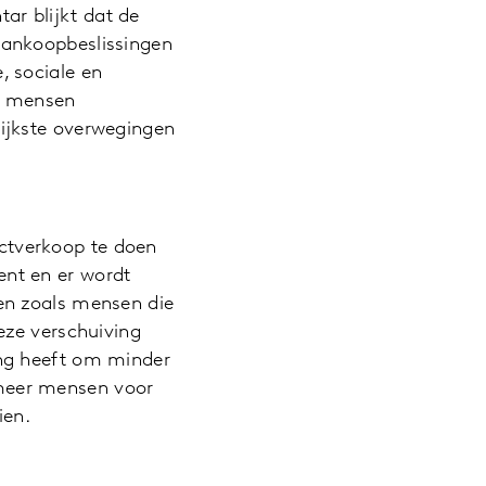
ar blijkt dat de
 aankoopbeslissingen
, sociale en
l mensen
rijkste overwegingen
ctverkoop te doen
ent en er wordt
ren zoals mensen die
deze verschuiving
ing heeft om minder
 meer mensen voor
ien.