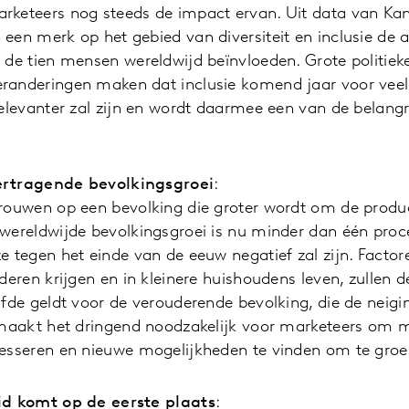
keteers nog steeds de impact ervan. Uit data van Kant
een merk op het gebied van diversiteit en inclusie de
 de tien mensen wereldwijd beïnvloeden. Grote politieke
randeringen maken dat inclusie komend jaar voor vee
relevanter zal zijn en wordt daarmee een van de belang
.
ertragende bevolkingsgroei
:
trouwen op een bevolking die groter wordt om de produ
wereldwijde bevolkingsgroei is nu minder dan één proc
e tegen het einde van de eeuw negatief zal zijn. Facto
nderen krijgen en in kleinere huishoudens leven, zullen 
lfde geldt voor de verouderende bevolking, die de neig
t maakt het dringend noodzakelijk voor marketeers om
resseren en nieuwe mogelijkheden te vinden om te groe
id komt op de eerste plaats
: