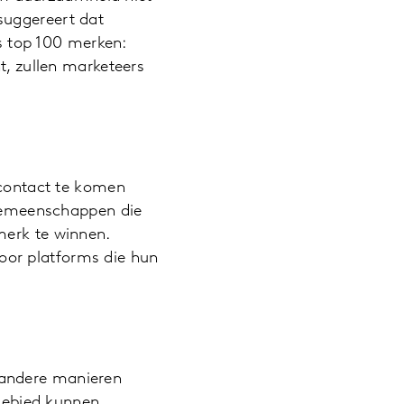
 suggereert dat
s top 100 merken:
, zullen marketeers
contact te komen
gemeenschappen die
erk te winnen.
voor platforms die hun
p andere manieren
gebied kunnen