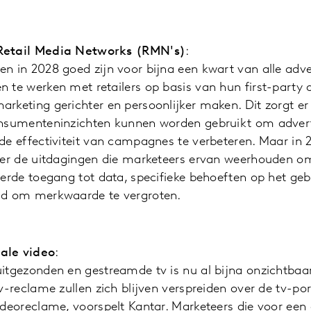
Retail Media Networks (RMN's)
:
n in 2028 goed zijn voor bijna een kwart van alle adve
 te werken met retailers op basis van hun first-party
rketing gerichter en persoonlijker maken. Dit zorgt er
onsumenteninzichten kunnen worden gebruikt om advert
de effectiviteit van campagnes te verbeteren. Maar in
over de uitdagingen die marketeers ervan weerhouden o
terde toegang tot data, specifieke behoeften op het g
id om merkwaarde te vergroten.
ale video
:
itgezonden en gestreamde tv is nu al bijna onzichtbaar
v-reclame zullen zich blijven verspreiden over de tv-por
ideoreclame, voorspelt Kantar. Marketeers die voor ee