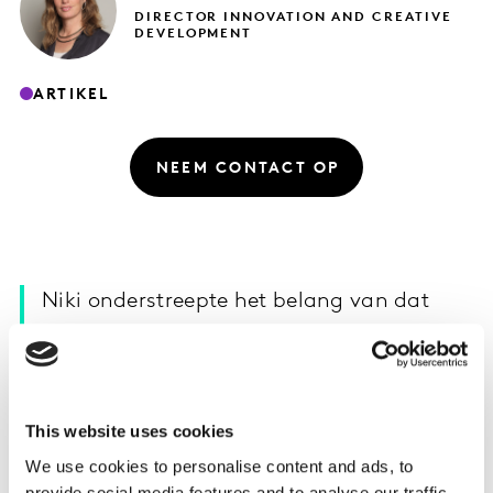
DIRECTOR INNOVATION AND CREATIVE
DEVELOPMENT
ARTIKEL
NEEM CONTACT OP
Niki onderstreepte het belang van dat
wat je als merk in je reclame-uitingen zegt
in één lijn moet zijn met wat je als bedrijf
doet en uitdraagt.
This website uses cookies
Op maandag 25 oktober 2021 besteedde EditieNL
We use cookies to personalise content and ads, to
aandacht aan een klacht die was binnen gekomen bij
provide social media features and to analyse our traffic.