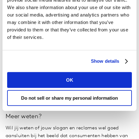
de Reclame Code Commisie over de slogan van het
We also share information about your use of our site with
Dolfinarium. Deze zou misleidend zijn. Maar wanneer is
our social media, advertising and analytics partners who
een reclame misleidend en wat betekent dit voor het
may combine it with other information that you’ve
imago van een organisatie?
provided to them or that they’ve collected from your use
of their services.
Onze Director Innovation and Creative Development
Niki Schroeder was in de uitzending te gast om te
duiden welke impact een misleidende slogan kan
Show details
hebben op het imago en de geloofwaardigheid van een
bedrijf in de ogen van de consument.
OK
Benieuwd naar de inhoud van het item? Lees het
Do not sell or share my personal information
nieuwsitem op de
website van RTL Nieuws
.
Meer weten?
Wil jij weten of jouw slogan en reclames wel goed
aansluiten bij het beeld dat consumenten hebben van