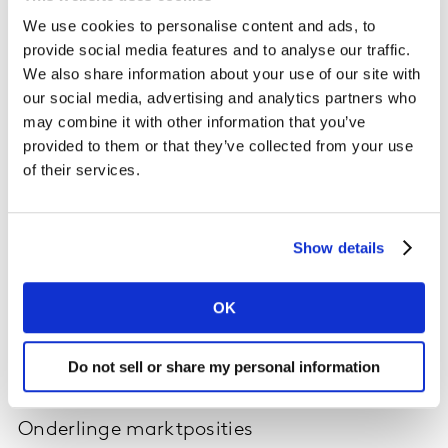
Nederland in 2022 het miljard?
We use cookies to personalise content and ads, to
Op basis van de gemiddelde uitgave per bestelling, die
provide social media features and to analyse our traffic.
overigens per aanbieder verschilt, en het aantal keren
We also share information about your use of our site with
dat men per maand bestelt, schatten wij in dat ultimo
our social media, advertising and analytics partners who
may combine it with other information that you’ve
2021 de totale besteding van Nederlandse consumenten
provided to them or that they’ve collected from your use
aan flitsbezorging circa € 40 mln per maand bedroeg
of their services.
en daarmee op jaarbasis in 2021 zo’n half miljard euro.
Als de groei in 2022 onverminderd doorzet – dan en
alleen dan - kan de grens van 1 miljard dit jaar worden
Show details
overschreden. Dat is behoorlijk voor een service die
twee jaar geleden nog niet beschikbaar was in
Nederland. Het is echter nog wat vroeg om hier al
OK
conclusies over te kunnen trekken, omdat mogelijk een
deel van de afnemers het vooralsnog uitprobeert en
Do not sell or share my personal information
wellicht geen langdurig terugkerende klant wordt.
Onderlinge marktposities