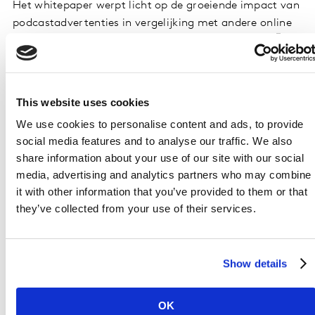
Het whitepaper werpt licht op de groeiende impact van
podcastadvertenties in vergelijking met andere online
kanalen. Deze publicatie, beschikbaar in het
Engels
en
in het
Nederlands
, biedt waardevol inzicht in de
impact van adverteren in podcasts en biedt
optimalisatie strategieën voor merken en podcast
This website uses cookies
campagnes. Met data-analyse wordt aangetoond hoe
We use cookies to personalise content and ads, to provide
en op wat voor manier podcastadvertenties merk- en
social media features and to analyse our traffic. We also
propositiebekendheid vergroten. Hierbij wordt de
share information about your use of our site with our social
cruciale rol van de geloofwaardigheid en likeability van
media, advertising and analytics partners who may combine
de podcastmakers in combinatie met sterke creatieve
it with other information that you’ve provided to them or that
concepten benadrukt.
they’ve collected from your use of their services.
Kortom, een praktische gids en must-read voor zowel
kleine als grote adverteerders die op zoek zijn naar
Show details
innovatieve manieren om adverteren in podcasts te
integreren in hun communicatiestrategie.
OK