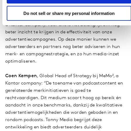
Titus van Dijk
, oprichter van Tonny Media: “Als Tonny
Media zijn we erg blij met de resultaten en het
Do not sell or share my personal information
onderzoek, dat onafhankelijk is uitgevoerd door MeMo²,
a Kantar company. Voor ons is het belangrijk om nog
beter inzicht te krijgen in de effectiviteit van onze
advertentiecampagnes. Op deze manier kunnen we
adverteerders en partners nog beter adviseren in hun
merk- en campagnestrategie, en zo hun media-inzet
optimaliseren.
Coen Kempen
, Global Head of Strategy bij MeMo², a
Kantar company: “De toename van podcastcontent en
gerelateerde merkinitiatieven is goed te
rechtvaardigen. Dit medium scoort hoog op bereik én
aandacht in onze benchmarks, dankzij de kwalitatieve
advertentiemogelijkheden die worden geboden in en
rondom podcasts. Tonny Media begrijpt deze
ontwikkeling en biedt adverteerders duidelijk