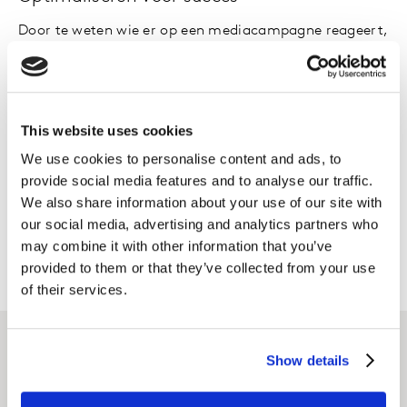
Door te weten wie er op een mediacampagne reageert,
kun je deze optimailseren en het bereik, de frequentie
en de duur van de campagne aanpassen.
Een volledig beeld voor betere resultaten
This website uses cookies
We use cookies to personalise content and ads, to
Meet regelmatig de ROI van je mediacampagne om de
provide social media features and to analyse our traffic.
meest effectieve platformen en advertentietypen voor
We also share information about your use of our site with
je merk te kiezen en toekomstige campagnes te
our social media, advertising and analytics partners who
optimaliseren.
may combine it with other information that you’ve
provided to them or that they’ve collected from your use
of their services.
Show details
Meer solutions