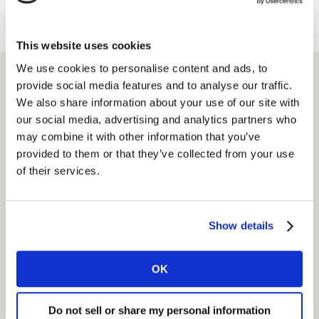
memorabele momenten creëert.
This website uses cookies
We use cookies to personalise content and ads, to
provide social media features and to analyse our traffic.
Onze aanpak
We also share information about your use of our site with
our social media, advertising and analytics partners who
may combine it with other information that you’ve
Ken je Customer Journey
provided to them or that they’ve collected from your use
of their services.
Loop je hele customer journey na op
tekortkomingen én nieuwe kansen in je
dienstverlening.
Show details
MEER WETEN?
OK
Grip op real-time
Do not sell or share my personal information