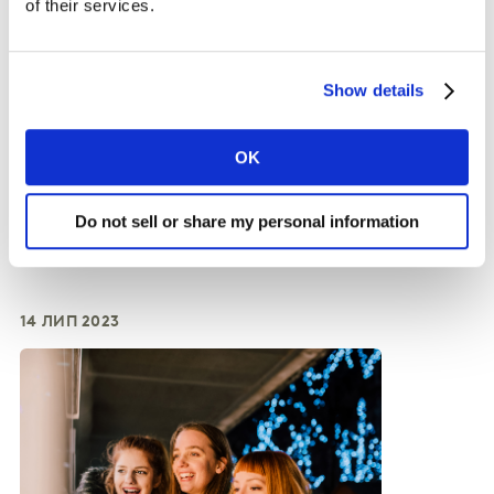
of their services.
Show details
OK
СТАТТЯ
Чому важливо бути відмінним у
Do not sell or share my personal information
часи кризи
14 ЛИП 2023