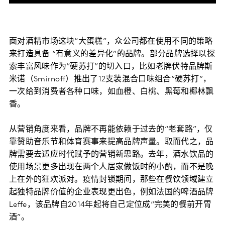
面对酒精市场这块“大蛋糕”，众公司都在使用不同的策略
来打造具备 “有意义的差异化”的品牌。部分品牌选择以探
索丰富风味作为“硬苏打”的切入口，比如老牌伏特品牌斯
米诺（Smirnoff）推出了12支装混合口味组合“硬苏打”，
一次给到消费者各种口味，如血橙、白桃、黑莓和椰林飘
香。
从营销角度来看，品牌不再能依赖于过去的“老套路”，仅
靠赞助音乐节和体育赛事来提高品牌声量。取而代之，品
牌需要去适应时代赋予的营销新思路。去年，酒水饮品的
使用场景更多出现在两个人居家做饭时的小酌，而不是晚
上在外的狂欢派对。疫情封锁期间，那些在餐饮领域建立
起独特品牌价值的企业表现更出色，例如法国的啤酒品牌
Leffe，该品牌自2014年起将自己定位成“完美的餐前开胃
酒”。