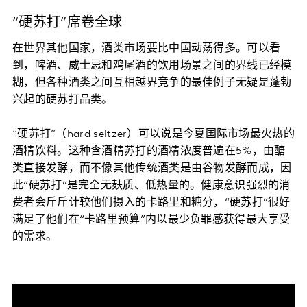
“硬苏打”席卷全球
在世界其他国家，酒类市场要比中国动荡得多。可以看
到，啤酒、威士忌和鸡尾酒的饮用场景之间的界线已经模
糊，但各种酒类之间互相越界竞争的最佳例子无疑是蓬勃
兴起的硬苏打品类。
“硬苏打”（hard seltzer）可以说是今夏国际市场最火热的
酒精饮料。这种含酒精苏打的酒精浓度普遍在5%，由醣
类直接发酵，而不像其他传统酒类是由谷物发酵而成，因
此“硬苏打”是完全无麸质、低热量的。健康意识强烈的消
费者会斤斤计较他们摄入的卡路里和糖分，“硬苏打”很好
满足了他们在“卡路里预算”内以最少负罪感获得最大享受
的需求。