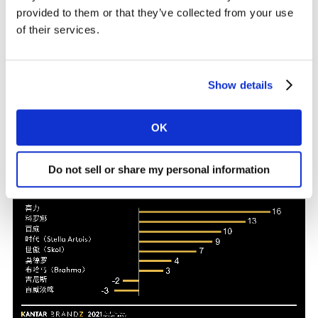
群，也没有饮用“硬苏打”的特定场合。 啤酒品牌如喜力、
provided to them or that they’ve collected from your use
百威淡啤、银子弹啤酒和科罗娜，都陆续推出了新的“硬
of their services.
苏打”产品，并试图借势现有品牌号召力来脱颖而出。没
有企业甘愿止步于原有业务，也没有一家企业能够承担因
忽视“零酒精/低酒精”趋势而带来的巨大损失。 这种趋势
Show details
将在未来十年继续产生重大影响，模糊与传统啤酒的边
界。
OK
Do not sell or share my personal information