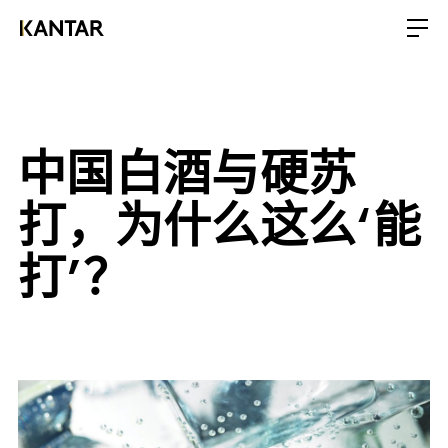
中国白酒与硬苏
打，为什么这么‘能
打’？