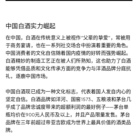
中国白酒实力崛起
在中国，白酒在传统意义上被视作“父辈的挚爱”，常被用
于商务宴请，也在一系列社交场合中扮演着重要的角色。
中国消费者的文化自信随着国内疫情的好转而强势崛起。
白酒精妙的制造工艺正在被人们所熟知，这也助力了白酒
能够凭借品质和文化传承方面的竞争力与洋酒品牌分庭抗
礼，逐鹿中国市场。
中国白酒现已成为一种文化标志，代表着国人发自内心的
坚定自信。白酒品牌如洋河、国窖1573、五粮液和茅台几
乎成了品牌忠诚度带来的超额利润的最好例子——茅台单
瓶均价在900元人民币及以上，并且产品限量发售。茅台
品牌在三年前超过帝亚吉欧成为世界上最具价值的酒类品
牌。