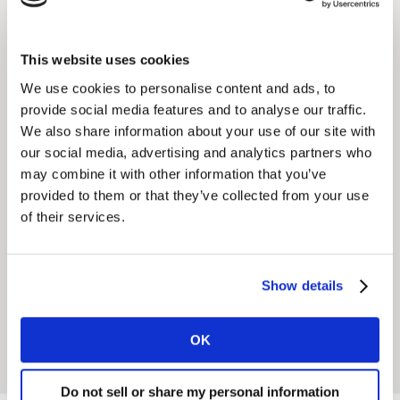
了解更多
This website uses cookies
用户体验技术平台的部署
We use cookies to personalise content and ads, to
provide social media features and to analyse our traffic.
追踪对消费者至关重要的时刻，迅速把握机遇、规避风
We also share information about your use of our site with
险。
our social media, advertising and analytics partners who
may combine it with other information that you’ve
了解更多
provided to them or that they’ve collected from your use
of their services.
实时管理消费者体验
在对消费者最重要的时刻发挥作用，打造能为品牌带来利
Show details
润的美好回忆。
OK
了解更多
Do not sell or share my personal information