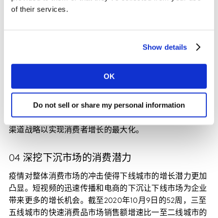
of their services.
与此同时，线下渠道也仍有增长空间。数据显示，传统食
品企业双汇通过电商平台吸引了460万新消费家庭，在线
下渠道也吸引了890万新消费家庭，去重后共计增加了
Show details
1010万家庭，这表明来自线下渠道的消费者增长还远远没
有饱和。
OK
为了能触达更多消费者，伊利、宝洁和蒙牛等市场领导企
Do not sell or share my personal information
业都积极加大在电商平台的投资，扩大消费者规模。在享
受电商平台的增长红利的同时，厂商更需要建立有效的全
渠道战略以实现消费者增长的最大化。
04 深挖下沉市场的消费潜力
疫情对整体消费市场的冲击使得下线城市的增长潜力更加
凸显。短视频的迅速传播和电商的下沉让下线市场为企业
带来更多的增长机会。截至2020年10月9日的52周，三至
五线城市的快速消费品市场销售额增速比一至二线城市的