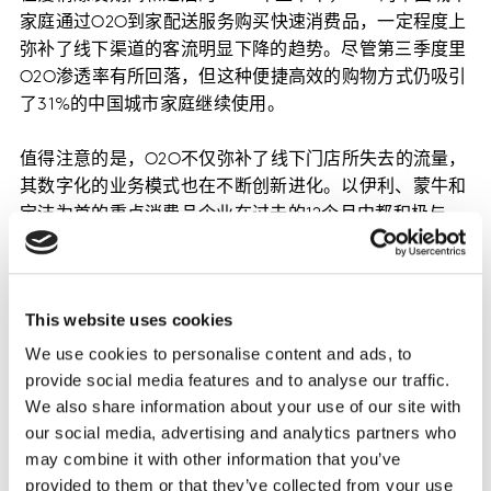
家庭通过O2O到家配送服务购买快速消费品，一定程度上
弥补了线下渠道的客流明显下降的趋势。尽管第三季度里
O2O渗透率有所回落，但这种便捷高效的购物方式仍吸引
了31%的中国城市家庭继续使用。
值得注意的是，O2O不仅弥补了线下门店所失去的流量，
其数字化的业务模式也在不断创新进化。以伊利、蒙牛和
宝洁为首的重点消费品企业在过去的12个月中都积极与
O2O零售商和平台合作，进入数字化零售的快车道，通过
即时满足消费者的需求创造增量。
This website uses cookies
03 电商继续帮助品牌吸引新的消费者
We use cookies to personalise content and ads, to
电商（不包括O2O）仍然是中国快速消费品市场增长的最
provide social media features and to analyse our traffic.
重要驱动力。在过去的12个月中，有85%的中国城市家庭
We also share information about your use of our site with
在线购买快速消费品，比去年增长了近20个百分点。凯度
our social media, advertising and analytics partners who
消费者指数的最新研究表明，主要企业可以通过更广泛深
may combine it with other information that you’ve
入地扩大电商平台布局以实现拉新。
provided to them or that they’ve collected from your use