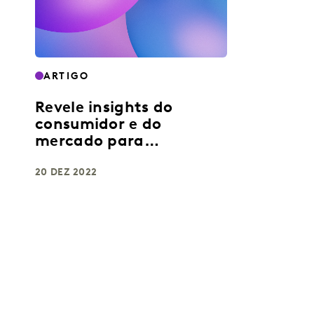
ARTIGO
Revele insights do
consumidor e do
mercado para
impulsionar o
crescimento
20 DEZ 2022