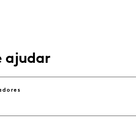
 ajudar
adores