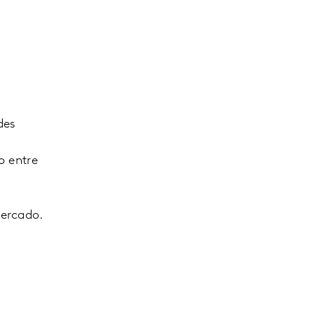
des
s
o entre
ercado.