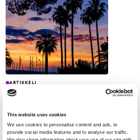
ARTIKKELI
Mainonnan tuloksellisuus:
Kantarin ja Effien löydökset
esittelyssä Cannesissa
This website uses cookies
15 TOUKO 2024
We use cookies to personalise content and ads, to
provide social media features and to analyse our traffic.
We also share information about your use of our site with