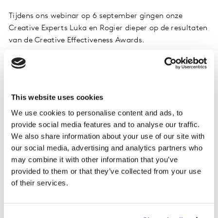
Tijdens ons webinar op 6 september gingen onze
Creative Experts Luka en Rogier dieper op de resultaten
van de Creative Effectiveness Awards.
Tijdens het webinar op dinsdag 6 september
kwam aan bod:
This website uses cookies
Waarom juist deze winnaars gewonnen hebben:
We use cookies to personalise content and ads, to
welke ‘creatieve sparks’ en trends signaleerden we?
provide social media features and to analyse our traffic.
En wat zagen we specifiek in de Nederlandse
We also share information about your use of our site with
markt?
our social media, advertising and analytics partners who
De nieuwste ontwikkelingen op het gebied van
may combine it with other information that you’ve
creatie meten: testen via AI. Ideaal voor het snel
provided to them or that they’ve collected from your use
screenen van grotere volumes aan advertenties en
of their services.
nog steeds gevalideerd.
Inspirerende insights en handvatten om nog
effectievere advertenties te maken.