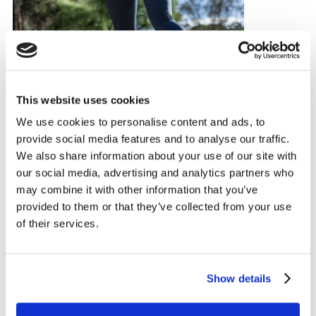
This website uses cookies
We use cookies to personalise content and ads, to
provide social media features and to analyse our traffic.
We also share information about your use of our site with
our social media, advertising and analytics partners who
may combine it with other information that you’ve
provided to them or that they’ve collected from your use
of their services.
ARTIKEL
Whitepaper | (New) Consumer
Health behaviors due to COVID-
Show details
19: what will stick?