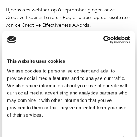
Tijdens ons webinar op 6 september gingen onze
Creative Experts Luka en Rogier dieper op de resultaten
van de Creative Effectiveness Awards.
Tijdens het webinar op dinsdag 6 september
kwam aan bod:
This website uses cookies
Waarom juist deze winnaars gewonnen hebben:
We use cookies to personalise content and ads, to
welke ‘creatieve sparks’ en trends signaleerden we?
provide social media features and to analyse our traffic.
En wat zagen we specifiek in de Nederlandse
We also share information about your use of our site with
markt?
our social media, advertising and analytics partners who
De nieuwste ontwikkelingen op het gebied van
may combine it with other information that you’ve
creatie meten: testen via AI. Ideaal voor het snel
provided to them or that they’ve collected from your use
screenen van grotere volumes aan advertenties en
of their services.
nog steeds gevalideerd.
Inspirerende insights en handvatten om nog
effectievere advertenties te maken.