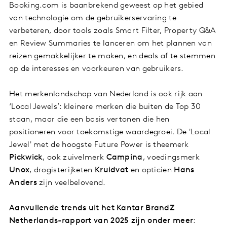
Booking.com is baanbrekend geweest op het gebied
van technologie om de gebruikerservaring te
verbeteren, door tools zoals Smart Filter, Property Q&A
en Review Summaries te lanceren om het plannen van
reizen gemakkelijker te maken, en deals af te stemmen
op de interesses en voorkeuren van gebruikers.
Het merkenlandschap van Nederland is ook rijk aan
‘Local Jewels’: kleinere merken die buiten de Top 30
staan, maar die een basis vertonen die hen
positioneren voor toekomstige waardegroei. De 'Local
Jewel' met de hoogste Future Power is theemerk
Pickwick
, ook zuivelmerk
Campina
, voedingsmerk
Unox
, drogisterijketen
Kruidvat
en opticien
Hans
Anders
zijn veelbelovend.
Aanvullende trends uit het Kantar BrandZ
Netherlands-rapport van 2025 zijn onder meer
: