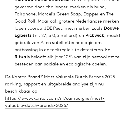
gevormd door challenger-merken als bunq,
Fairphone, Marcel's Green Soap, Dopper en The
Good Roll. Maar ook grotere Nederlandse merken
lopen voorop: JDE Peet, met merken zoals
Douwe
Egberts
(nr. 27; $ 0,3 miljard) en
Pickwick
, maakt
gebruik van AI en satelliettechnologie om
ontbossing in de teeltregio's te detecteren. En
Rituals
belooft elk jaar 10% van zijn nettowinst te
besteden aan sociale en ecologische doelen.
De Kantar BrandZ Most Valuable Dutch Brands 2025
ranking, rapport en uitgebreide analyse zijn nu
beschikbaar op
https://www.kantar.com/nl/campaigns/most-
valuable-dutch-brands-2025/