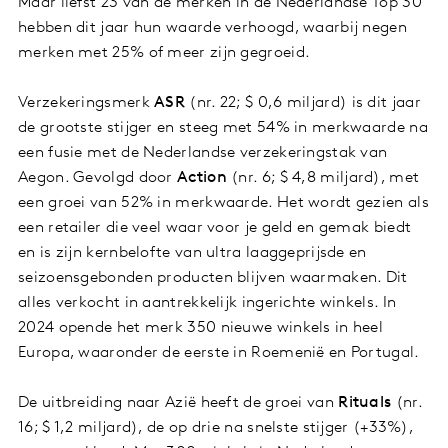
Maar liefst 23 van de merken in de Nederlandse Top 30
hebben dit jaar hun waarde verhoogd, waarbij negen
merken met 25% of meer zijn gegroeid.
Verzekeringsmerk
ASR
(nr. 22; $ 0,6 miljard) is dit jaar
de grootste stijger en steeg met 54% in merkwaarde na
een fusie met de Nederlandse verzekeringstak van
Aegon. Gevolgd door
Action
(nr. 6; $ 4,8 miljard), met
een groei van 52% in merkwaarde. Het wordt gezien als
een retailer die veel waar voor je geld en gemak biedt
en is zijn kernbelofte van ultra laaggeprijsde en
seizoensgebonden producten blijven waarmaken. Dit
alles verkocht in aantrekkelijk ingerichte winkels. In
2024 opende het merk 350 nieuwe winkels in heel
Europa, waaronder de eerste in Roemenië en Portugal.
De uitbreiding naar Azië heeft de groei van
Rituals
(nr.
16; $ 1,2 miljard), de op drie na snelste stijger (+33%),