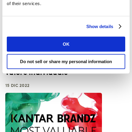
of their services.
Show details
OK
ARTICLE
Il nuovo lusso attraverso la lente
Do not sell or share my personal information
della Gen Z: dallo stereotipo al
valore individuale
15 DIC 2022