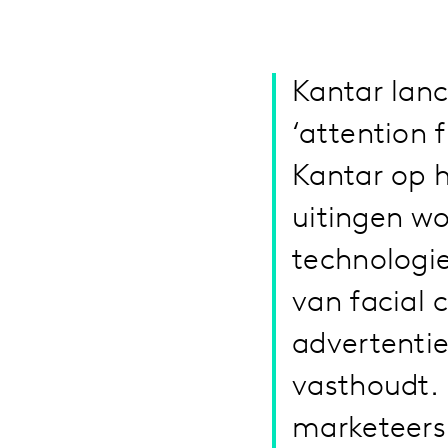
Kantar lan
‘attention 
Kantar op 
uitingen w
technologi
van facial 
advertenti
vasthoudt. 
marketeers