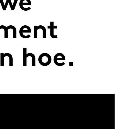
uwe
ement
n hoe.