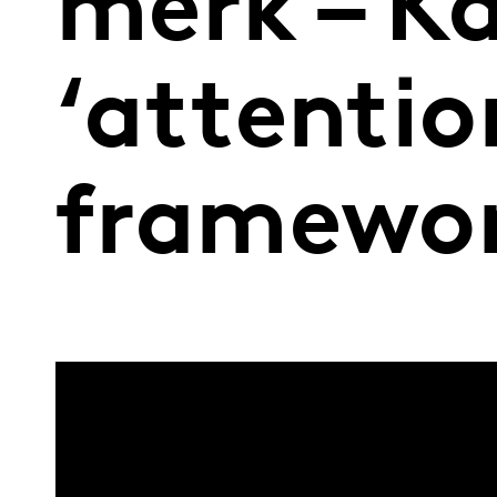
merk – K
‘attenti
framewor