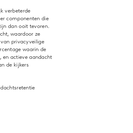
k verbeterde
ver componenten die
jn dan ooit tevoren.
cht, waardoor ze
van privacyveilige
rcentage waarin de
s, en actieve aandacht
n de kijkers
ndachtsretentie