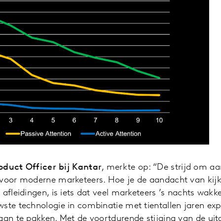
oduct Officer bij Kantar
, merkte op: “De strijd om a
 voor moderne marketeers. Hoe je de aandacht van kij
afleidingen, is iets dat veel marketeers ’s nachts wakke
ste technologie in combinatie met tientallen jaren ex
aan te pakken. Met de voortdurende stijging van de uit