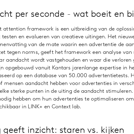
cht per seconde - wat boeit en b
t attention framework is een uitbreiding van de oplossi
 testen en evalueren van creatieve uitingen. Het nieu
menvatting van de mate waarin een advertentie de aan
ezet tegen norms, geeft het framework een analyse van
aar aandacht wordt vastgehouden en waar die verloren
jn opgebouwd vanuit Kantars jarenlange expertise in h
aseerd op een database van 50.000 advertentietests. H
of mensen aandacht hebben voor advertenties in versch
ke sterke punten in de uiting de aandacht stimuleren.
 nodig hebben om hun advertenties te optimaliseren om 
schikbaar in LINK+ en Context lab.
 geeft inzicht: staren vs. kijken