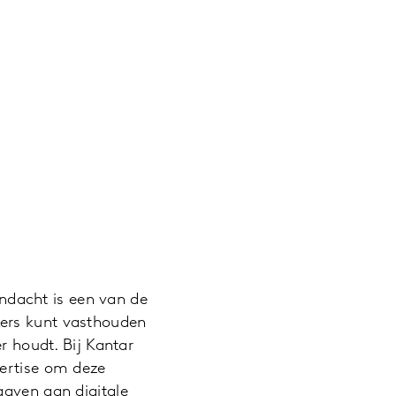
andacht is een van de
kers kunt vasthouden
r houdt. Bij Kantar
pertise om deze
gaven aan digitale