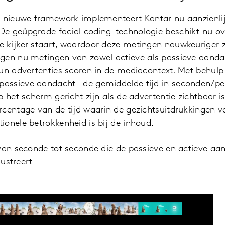
t nieuwe framework implementeert Kantar nu aanzienlij
e geüpgrade facial coding-technologie beschikt nu o
 kijker staart, waardoor deze metingen nauwkeuriger zi
gen nu metingen van zowel actieve als passieve aanda
un advertenties scoren in de mediacontext. Met behulp 
ssieve aandacht – de gemiddelde tijd in seconden/pe
p het scherm gericht zijn als de advertentie zichtbaar i
centage van de tijd waarin de gezichtsuitdrukkingen va
onele betrokkenheid is bij de inhoud.
van seconde tot seconde die de passieve en actieve aa
lustreert