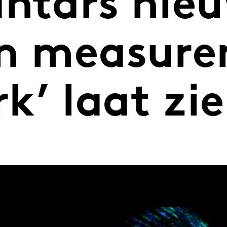
antars nie
on measur
k’ laat zie